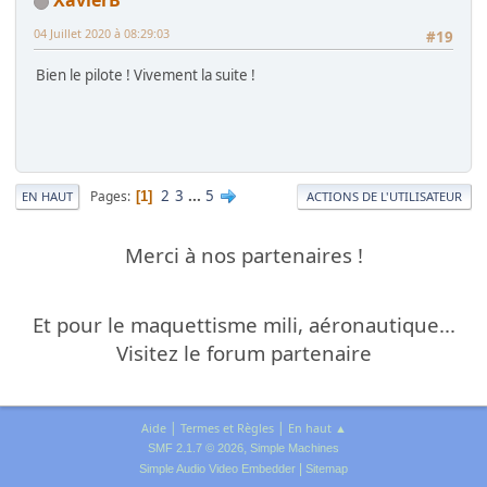
XavierB
04 Juillet 2020 à 08:29:03
#19
Bien le pilote ! Vivement la suite !
2
3
...
5
Pages
1
EN HAUT
ACTIONS DE L'UTILISATEUR
Merci à nos partenaires !
Et pour le maquettisme mili, aéronautique...
Visitez le forum partenaire
|
|
Aide
Termes et Règles
En haut ▲
,
SMF 2.1.7 © 2026
Simple Machines
|
Simple Audio Video Embedder
Sitemap