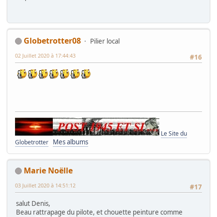
Globetrotter08
Pilier local
02 Juillet 2020 à 17:44:43
#16
Le Site du
Mes albums
Globetrotter
Marie Noëlle
03 Juillet 2020 à 14:51:12
#17
salut Denis,
Beau rattrapage du pilote, et chouette peinture comme