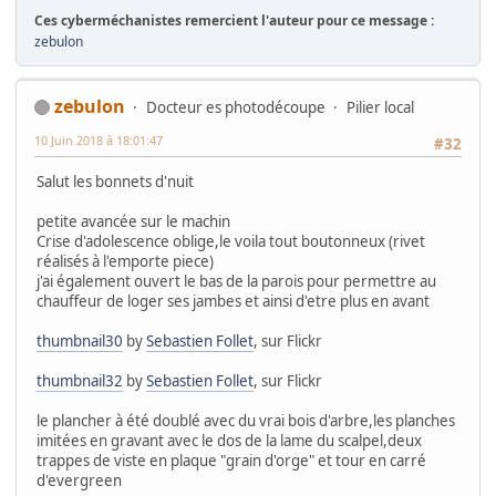
Ces cyberméchanistes remercient l'auteur pour ce message :
zebulon
zebulon
Docteur es photodécoupe
Pilier local
10 Juin 2018 à 18:01:47
#32
Salut les bonnets d'nuit
petite avancée sur le machin
Crise d'adolescence oblige,le voila tout boutonneux (rivet
réalisés à l'emporte piece)
j'ai également ouvert le bas de la parois pour permettre au
chauffeur de loger ses jambes et ainsi d'etre plus en avant
thumbnail30
by
Sebastien Follet
, sur Flickr
thumbnail32
by
Sebastien Follet
, sur Flickr
le plancher à été doublé avec du vrai bois d'arbre,les planches
imitées en gravant avec le dos de la lame du scalpel,deux
trappes de viste en plaque "grain d'orge" et tour en carré
d'evergreen