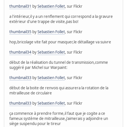
thumbnail31
by
Sebastien Follet
, sur Flickr
a l'intérieur,il y a un renflement qui correspond a la gravure
extérieur d'une trappe de visite,pas bo!
thumbnail35
by
Sebastien Follet
, sur Flickr
hop,bricolage vite fait pour masquer,le détaillage va suivre
thumbnail34
by
Sebastien Follet
, sur Flickr
début de la réalisation du tunnel de transmission,comme
suggéré par Michel sur Warpaint:
thumbnail33
by
Sebastien Follet
, sur Flickr
début de la boite de renvois qui assurera la rotation de la
mitrailleuse de circulaire
thumbnail33
by
Sebastien Follet
, sur Flickr
ça commence à prendre forme,il faut que je cogite a ce
fameux système de mitrailleuse,j'aimerais y adjoindre un
siège suspendu pour le tireur