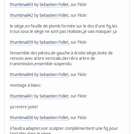
thumbnail43
by
Sebastien Follet
, sur Flickr
thumbnail42
by
Sebastien Follet
, sur Flickr
le siège,en feuille de plomb formée sur le dos d'une fig,les
trous sous le siège ne sont pas réalistes,je vais masquer ça
thumbnail39
by
Sebastien Follet
, sur Flickr
l'ensemble des pièces,de gauche à droite:siège,boite de
renvois avec arbre verticale,derrière arbre de
transmission,ensemble suspendu
thumbnail44
by
Sebastien Follet
, sur Flickr
montage à blanc:
thumbnail41
by
Sebastien Follet
, sur Flickr
ça rentre juste!
thumbnail38
by
Sebastien Follet
, sur Flickr
il faudra adapter,voir sculpter complémentent une fig pour
l'installer dans le siège