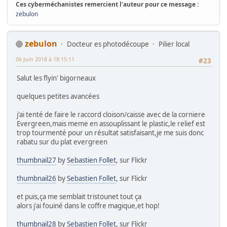
Ces cyberméchanistes remercient l'auteur pour ce message :
zebulon
zebulon
Docteur es photodécoupe
Pilier local
06 Juin 2018 à 18:15:11
#23
Salut les flyin' bigorneaux
quelques petites avancées
j'ai tenté de faire le raccord cloison/caisse avec de la corniere
Evergreen,mais meme en assouplissant le plastic,le relief est
trop tourmenté pour un résultat satisfaisant,je me suis donc
rabatu sur du plat evergreen
thumbnail27
by
Sebastien Follet
, sur Flickr
thumbnail26
by
Sebastien Follet
, sur Flickr
et puis,ça me semblait tristounet tout ça
alors j'ai fouiné dans le coffre magique,et hop!
thumbnail28
by
Sebastien Follet
, sur Flickr