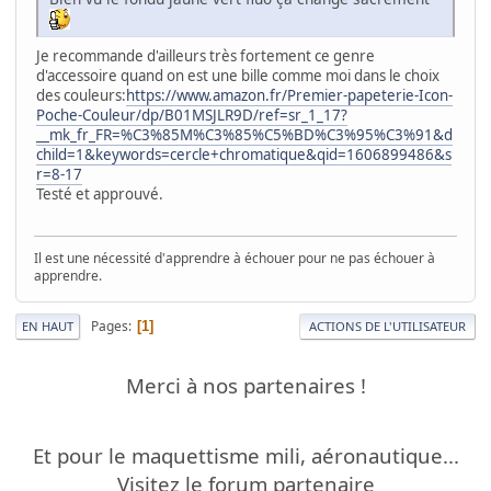
Je recommande d'ailleurs très fortement ce genre
d'accessoire quand on est une bille comme moi dans le choix
des couleurs:
https://www.amazon.fr/Premier-papeterie-Icon-
Poche-Couleur/dp/B01MSJLR9D/ref=sr_1_17?
__mk_fr_FR=%C3%85M%C3%85%C5%BD%C3%95%C3%91&d
child=1&keywords=cercle+chromatique&qid=1606899486&s
r=8-17
Testé et approuvé.
Il est une nécessité d'apprendre à échouer pour ne pas échouer à
apprendre.
Pages
1
EN HAUT
ACTIONS DE L'UTILISATEUR
Merci à nos partenaires !
Et pour le maquettisme mili, aéronautique...
Visitez le forum partenaire