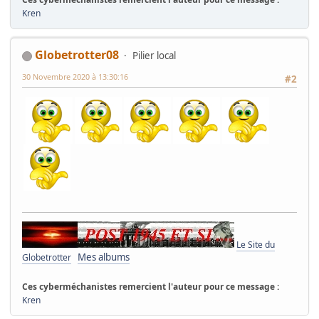
Kren
Globetrotter08
Pilier local
30 Novembre 2020 à 13:30:16
#2
Le Site du
Mes albums
Globetrotter
Ces cyberméchanistes remercient l'auteur pour ce message :
Kren