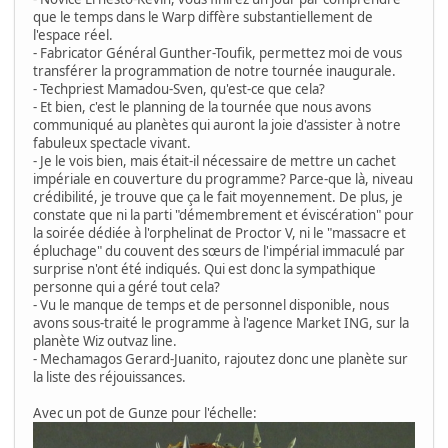
que le temps dans le Warp diffère substantiellement de
l'espace réel.
- Fabricator Général Gunther-Toufik, permettez moi de vous
transférer la programmation de notre tournée inaugurale.
- Techpriest Mamadou-Sven, qu'est-ce que cela?
- Et bien, c'est le planning de la tournée que nous avons
communiqué au planètes qui auront la joie d'assister à notre
fabuleux spectacle vivant.
- Je le vois bien, mais était-il nécessaire de mettre un cachet
impériale en couverture du programme? Parce-que là, niveau
crédibilité, je trouve que ça le fait moyennement. De plus, je
constate que ni la parti "démembrement et éviscération" pour
la soirée dédiée à l'orphelinat de Proctor V, ni le "massacre et
épluchage" du couvent des sœurs de l'impérial immaculé par
surprise n'ont été indiqués. Qui est donc la sympathique
personne qui a géré tout cela?
- Vu le manque de temps et de personnel disponible, nous
avons sous-traité le programme à l'agence Market ING, sur la
planète Wiz outvaz line.
- Mechamagos Gerard-Juanito, rajoutez donc une planète sur
la liste des réjouissances.
Avec un pot de Gunze pour l'échelle: