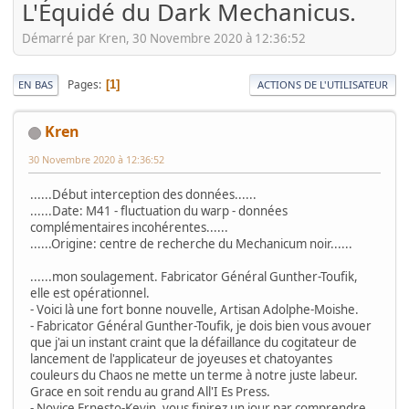
L'Équidé du Dark Mechanicus.
Démarré par Kren, 30 Novembre 2020 à 12:36:52
Pages
1
EN BAS
ACTIONS DE L'UTILISATEUR
Kren
30 Novembre 2020 à 12:36:52
......Début interception des données......
......Date: M41 - fluctuation du warp - données
complémentaires incohérentes......
......Origine: centre de recherche du Mechanicum noir......
......mon soulagement. Fabricator Général Gunther-Toufik,
elle est opérationnel.
- Voici là une fort bonne nouvelle, Artisan Adolphe-Moishe.
- Fabricator Général Gunther-Toufik, je dois bien vous avouer
que j'ai un instant craint que la défaillance du cogitateur de
lancement de l'applicateur de joyeuses et chatoyantes
couleurs du Chaos ne mette un terme à notre juste labeur.
Grace en soit rendu au grand All'I Es Press.
- Novice Ernesto-Kevin, vous finirez un jour par comprendre